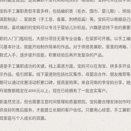
妈的副业首选。这类兼职不受时间和地点的严格限制，宝妈可以在孩子休
宝妈手工兼职类型丰富多样，包括编织类（毛衣、围巾、婴儿鞋）、烘焙
滴胶制品）、家居类（手工皂、香薰、刺绣挂画）等。宝妈可以根据自己
烘焙，喜欢编织的宝妈可以专注于婴幼儿针织品，兴趣是坚持下去的重要
职的入门门槛较低，大部分项目无需专业设备，在家即可开展。以手工编
习基本针法，就能开始制作简单的作品。对于烘焙类兼职，家里的烤箱、
款式入手，逐步提升技能，积累经验后再开发复杂的产品。
道是手工兼职成功的关键。线上渠道方面，宝妈可以在淘宝、拼多多开设
示作品，吸引顾客。线下渠道则包括社区集市、母婴店合作、朋友推荐等
期可以通过优惠活动积累口碑，提高复购率。来自河南的李宝妈分享，她
月销售额稳定在4000元以上，现在已经拥有了一批忠实客户。
职虽然灵活，但也需要注意时间管理和质量把控。宝妈要合理安排创作时
供良好的售后服务，才能建立长期的客户信任。只要用心经营，手工兼职
现家庭与个人成长的双赢。