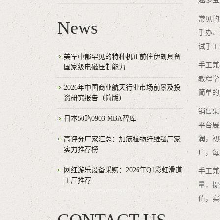
越多宝
常见的
News
手办、
试手工
美军中都罕见的特种机正前往伊朗具备
手工兼
国家级电磁压制能力
教程学
2026年中国商业航天行业市场前景及投
简单的
资研究报告（简版）
销售渠
日本50路0903 MBA智库
平台展
润，初
高评分厂家汇总：加筋植物纤维毯厂家
实力推荐榜
广，每
网红游乐设备采购：2026年Q1彩虹滑道
手工兼
工厂推荐
量，提
值，实