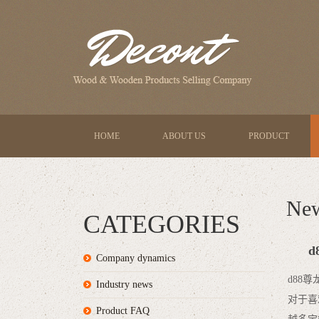
HOME
ABOUT US
PRODUCT
Ne
CATEGORIES
Company dynamics
d88
Industry news
对于喜
Product FAQ