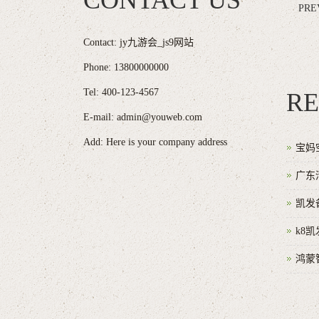
CONTACT US
PRE
Contact: jy九游会_js9网站
Phone: 13800000000
Tel: 400-123-4567
RE
E-mail: admin@youweb.com
Add: Here is your company address
宝妈
广东
凯发
k8
鸿蒙