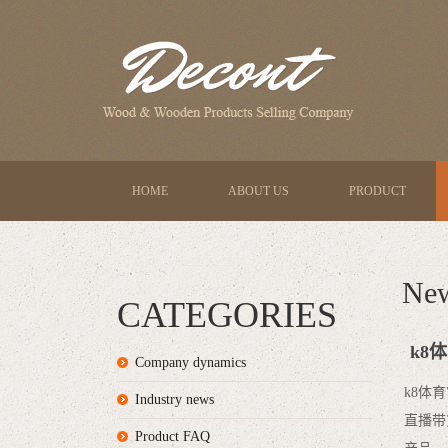
HOME
ABOUT US
PRODUCT
Ne
CATEGORIES
k8
Company dynamics
k8体
Industry news
直播带
Product FAQ