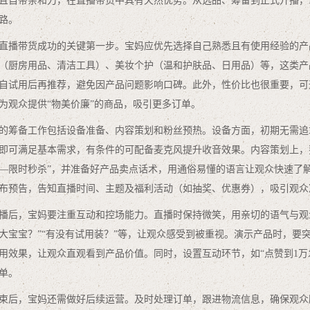
且自带亲和力，在直播带货中具有天然优势。从选品、筹备到正式开播，
路。
直播带货成功的关键第一步。宝妈应优先选择自己熟悉且有使用经验的产
（厨房用品、清洁工具）、美妆个护（温和护肤品、日用品）等，这类产
自试用后再推荐，避免因产品问题影响口碑。此外，性价比也很重要，可通
为观众提供“物美价廉”的商品，吸引更多订单。
的筹备工作包括设备准备、内容策划和粉丝预热。设备方面，初期无需追
即可满足基本需求，有条件的可配备麦克风提升收音效果。内容策划上，
—限时秒杀”，并准备好产品卖点话术，用通俗易懂的语言让观众快速了
布预告，告知直播时间、主题及福利活动（如抽奖、优惠券），吸引观众
播后，宝妈要注重互动和控场能力。直播时保持微笑，用亲切的语气与观
大宝宝？”“有没有试用装？”等，让观众感受到被重视。演示产品时，要
用效果，让观众直观看到产品价值。同时，设置互动环节，如“点赞到1万
单。
束后，宝妈还需做好后续运营。及时处理订单，跟进物流信息，确保观众