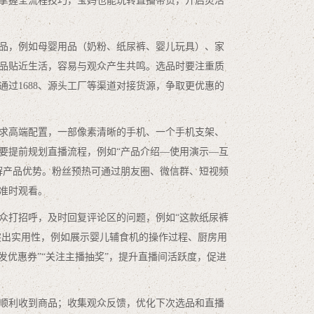
掌握全流程技巧，宝妈也能玩转直播带货，开启灵活
品，例如母婴用品（奶粉、纸尿裤、婴儿玩具）、家
品贴近生活，容易与观众产生共鸣。选品时要注重质
过1688、源头工厂等渠道对接货源，争取更优惠的
求高端配置，一部像素清晰的手机、一个手机支架、
要提前规划直播流程，例如“产品介绍—使用演示—互
解产品优势。粉丝预热可通过朋友圈、微信群、短视频
准时观看。
众打招呼，及时回复评论区的问题，例如“这款纸尿裤
突出实用性，例如展示婴儿辅食机的操作过程、厨房用
发优惠券”“关注主播抽奖”，提升直播间活跃度，促进
顺利收到商品；收集观众反馈，优化下次选品和直播