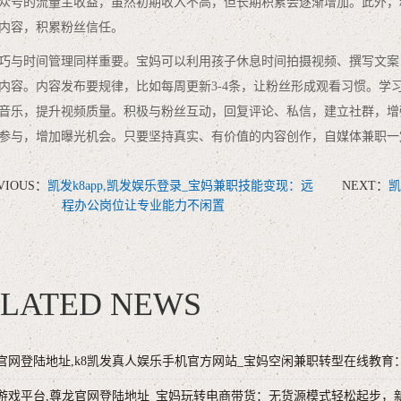
众号的流量主收益，虽然初期收入不高，但长期积累会逐渐增加。此外，
内容，积累粉丝信任。
巧与时间管理同样重要。宝妈可以利用孩子休息时间拍摄视频、撰写文案
内容。内容发布要规律，比如每周更新3-4条，让粉丝形成观看习惯。学
音乐，提升视频质量。积极与粉丝互动，回复评论、私信，建立社群，增
参与，增加曝光机会。只要坚持真实、有价值的内容创作，自媒体兼职一
VIOUS：
凯发k8app,凯发娱乐登录_宝妈兼职技能变现：远
NEXT：
凯
程办公岗位让专业能力不闲置
LATED NEWS
官网登陆地址,k8凯发真人娱乐手机官方网站_宝妈空闲兼职转型在线教
游戏平台,尊龙官网登陆地址_宝妈玩转电商带货：无货源模式轻松起步，