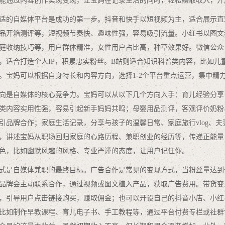
能通过内容创作实现变现，让宝妈在记录生活的同时，轻松赚取收入，开
适的自媒体平台是成功的第一步。抖音和快手以短视频为主，适合展示直
品开箱测评等，短视频节奏快、趣味性强，容易吸引流量。小红书以图文
庭收纳技巧等，用户群体精准，女性用户占比高，种草效果好。微信公众
，适合打造个人IP，积累忠实粉丝。B站则适合知识科普类内容，比如儿
。宝妈可以根据自身特长和内容方向，选择1-2个平台重点运营，集中精
向是自媒体的核心竞争力。宝妈可以从以下几个方向入手：育儿经验分享
类内容实用性强，容易引起新手妈妈共鸣；母婴用品测评，客观评价奶粉
引品牌合作；家庭生活记录，分享与孩子的温馨日常、家庭旅行vlog、
，讲述宝妈从职场回归家庭的心路历程、兼职创业的经历等，传递正能量
色，比如幽默风趣的风格、专业严谨的态度，让用户记住你。
式是自媒体兼职的最终目标。广告合作是常见的变现方式，当粉丝量达到
品牌会主动联系合作，通过视频或图文植入产品，获取广告费用。带货变
，引导用户点击链接购买，赚取佣金；也可以开设自己的抖音小店、小红
比如制作早教课程、育儿电子书、手工教程等，通过平台付费专栏或社群