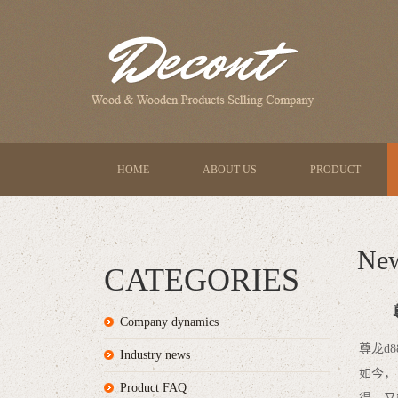
HOME
ABOUT US
PRODUCT
Ne
CATEGORIES
Company dynamics
尊龙d8
Industry news
如今，
Product FAQ