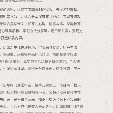
启“边带娃边赚钱”的新模式。
观的内容，比如宝宝辅食制作过程、亲子游戏教程、
和短笔记为主，适合分享深度育儿经验、宝妈穿搭攻
号适合撰写长文，如育儿心得、情感故事、家庭教育
童心理学解析、学习方法分享等，用户粘性高，变现方
力打造优质内容。
，比如新生儿护理技巧、宝宝辅食食谱、哄睡方法
、纸尿裤、玩具等产品的优缺点，帮助其他宝妈避
夫妻相处之道等，真实的生活场景更具感染力；个人成
，引发情感共鸣。内容要坚持原创，避免抄袭，突出
一定规模（通常抖音、快手万粉以上，小红书千粉以
现包括直播带货和短视频带货，宝妈可以在视频中推
书店铺，销售精选商品。知识付费适合有专业知识的
售卖。平台分成也是收入来源之一，比如B站的创作激