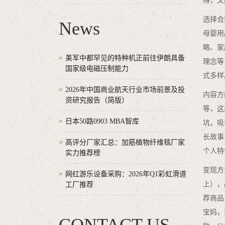
得，又
选择合
News
母婴用
略、家
美军中都罕见的特种机正前往伊朗具备
理念等
国家级电磁压制能力
式多样
2026年中国商业航天行业市场前景及投
内容方
资研究报告（简版）
等，这
日本50路0903 MBA智库
坑，吸
长故事
高评分厂家汇总：加筋植物纤维毯厂家
个人特
实力推荐榜
变现方
网红游乐设备采购：2026年Q1彩虹滑道
上），
工厂推荐
荐商品
宝妈，